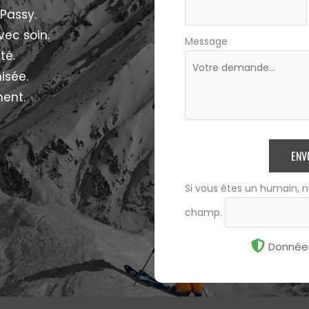
Passy.
vec soin.
Message
té.
isée.
ment.
ENV
Si vous êtes un humain, n
champ.
Données