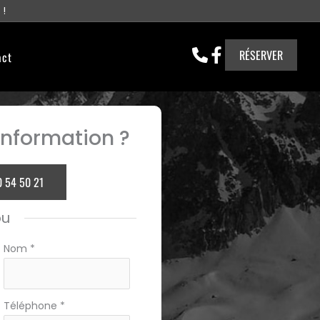
 !
RÉSERVER
act
nformation ?
0 54 50 21
ou
Nom
*
Téléphone
*