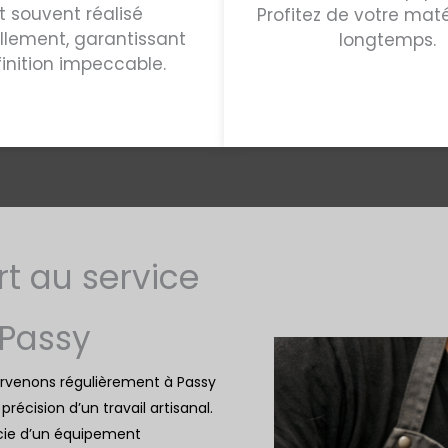
t souvent réalisé
Profitez de votre maté
lement, garantissant
longtemps.
finition impeccable.
rt au service
 Passy
tervenons régulièrement à Passy
récision d’un travail artisanal.
cie d’un équipement