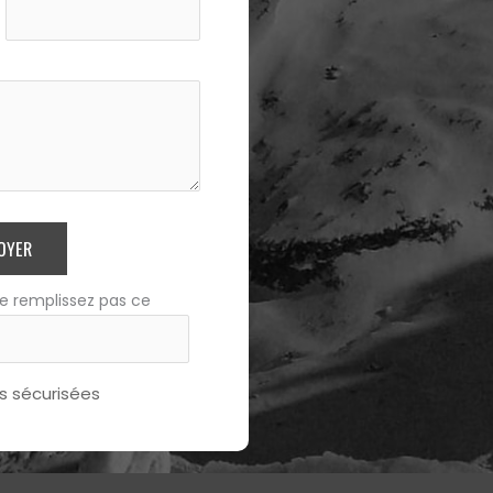
OYER
e remplissez pas ce
 sécurisées