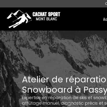
Aller
O
au
contenu
Ac
Atelier de réparatio
Snowboard à Pass
Expertise en réparation de skis et snow
affûtage manuel, diagnostic précis et s