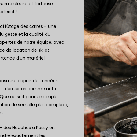
 surmouleuse et farteuse
tériel !
’affûtage des carres – une
du geste et la qualité du
expertes de notre équipe, avec
ice de
location de ski et
portance d’un matériel
 transmise depuis des années
es dernier cri comme notre
Que ce soit pour un simple
ation de semelle plus complexe,
n.
 – des Houches à Passy en
endre exactement les