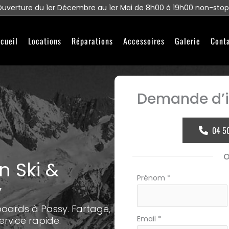
uverture du 1er Décembre au 1er Mai de 8h00 à 19h00 non-stop
cueil
Locations
Réparations
Accessoires
Galerie
Cont
Demande d’i
04 5
n Ski &
Formulaire
Prénom
*
y
simple
avec
boards à Passy. Fartage,
téléphone
Email
*
ervice rapide.